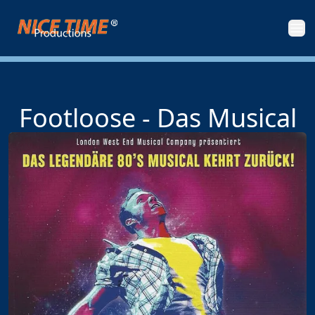
Nice Time Productions
Men
Footloose - Das Musical