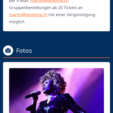
per E-Mail:
martin@nicetime.ch
Gruppenbestellungen ab 20 Tickets an
martin@nicetime.ch
mit einer Vergünstigung
möglich
Fotos